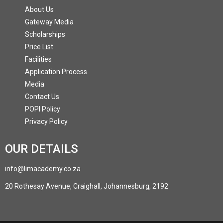
About Us
Gateway Media
Scholarships
Price List
Facilities
Application Process
Media
Contact Us
POPI Policy
Privacy Policy
OUR DETAILS
info@limacademy.co.za
20 Rothesay Avenue, Craighall, Johannesburg, 2192