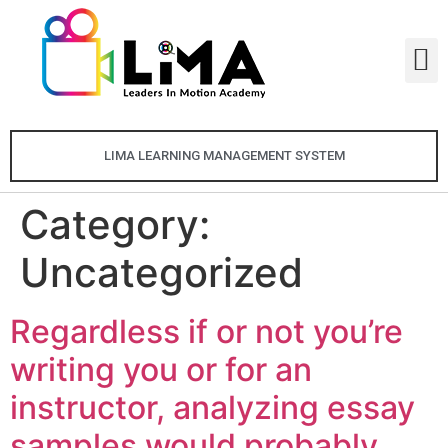
APPLICATION PROCESS
GATEWAY MEDIA
LIMA LEARNING MANAGEMENT SYSTEM
Category:
Uncategorized
Regardless if or not you’re
writing you or for an
instructor, analyzing essay
samples would probably