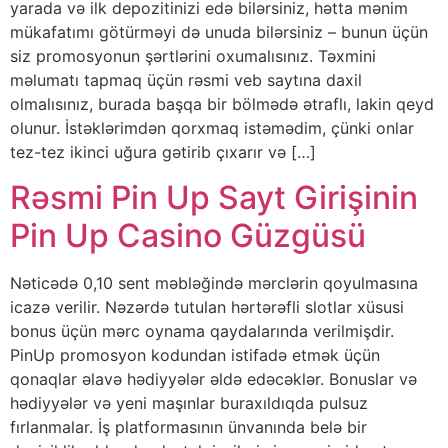
yarada və ilk depozitinizi edə bilərsiniz, hətta mənim
mükafatımı götürməyi də unuda bilərsiniz – bunun üçün
siz promosyonun şərtlərini oxumalısınız. Təxmini
məlumatı tapmaq üçün rəsmi veb saytına daxil
olmalısınız, burada başqa bir bölmədə ətraflı, lakin qeyd
olunur. İstəklərimdən qorxmaq istəmədim, çünki onlar
tez-tez ikinci uğura gətirib çıxarır və […]
Rəsmi Pin Up Sayt Girişinin
Pin Up Casino Güzgüsü
Nəticədə 0,10 sent məbləğində mərclərin qoyulmasına
icazə verilir. Nəzərdə tutulan hərtərəfli slotlar xüsusi
bonus üçün mərc oynama qaydalarında verilmişdir.
PinUp promosyon kodundan istifadə etmək üçün
qonaqlar əlavə hədiyyələr əldə edəcəklər. Bonuslar və
hədiyyələr və yeni maşınlar buraxıldıqda pulsuz
fırlanmalar. İş platformasının ünvanında belə bir